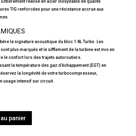
:
Entièrement réalisé en acier inoxydable de qualité
ures TIG renforcées pour une résistance accrue aux
êmes.
AMIQUES
bère la signature acoustique du bloc 1.8L Turbo. Les
sont plus marqués et le sifflement de la turbine est mis en
 le confort lors des trajets autoroutiers.
ssant la température des gaz d’échappement (EGT) en
préservez la longévité de votre turbocompresseur,
n usage intensif sur circuit.
 au panier