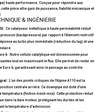
ipe) haute performance. Conçue pour répondre aux
, cette pièce allie gain de puissance, fiabilité mécanique et
.
HNIQUE & INGÉNIERIE
SI :
Ce catalyseur métallique à haute perméabilité réduit
pression (backpressure) par rapport à l’élément restrictif
 réponse au turbo plus immédiate (réduction du lag) et une
néaire.
o 6 :
Notre cellule catalytique est dimensionnée pour
luantes tout en maximisant le flux. Elle permet de rester en
 Euro 6, garantissant ainsi le passage au contrôle
.
ral :
L’un des points critiques de l'Alpine A110 est la
 position centrale arrière. Ce downpipe est doté d'une
 température (finition mesh inox). Cette protection réduit
ue dans la baie moteur, protégeant les durites et les
ant la température d'admission.