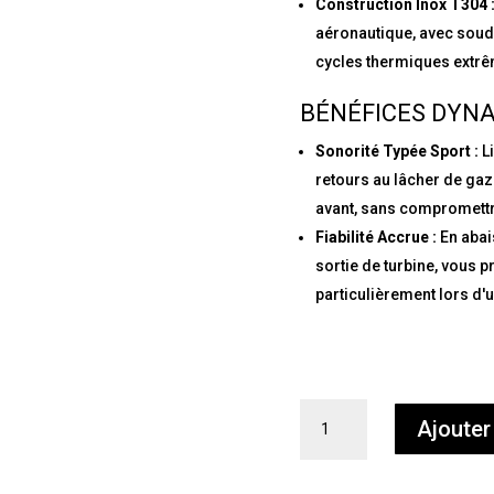
Construction Inox T304 
aéronautique, avec soud
cycles thermiques extr
BÉNÉFICES DYN
Sonorité Typée Sport :
Li
retours au lâcher de gaz 
avant, sans compromettre
Fiabilité Accrue :
En abai
sortie de turbine, vous 
particulièrement lors d'u
quantité
Ajouter
de
Downpipe
Haute