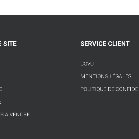
Performance
200
Cellules
Euro
6
-
 SITE
SERVICE CLIENT
Alpine
A110
S
CGVU
S
MENTIONS LÉGALES
G
POLITIQUE DE CONFIDE
E
S À VENDRE
T