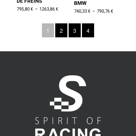
DE FREINS
BMW
Plage
795,80
€
–
1263,86
€
Plage
740,33
€
–
790,76
€
de
de
prix :
prix :
795,80 €
1
2
3
4
740,33 €
à
à
1263,86 €
790,76 €