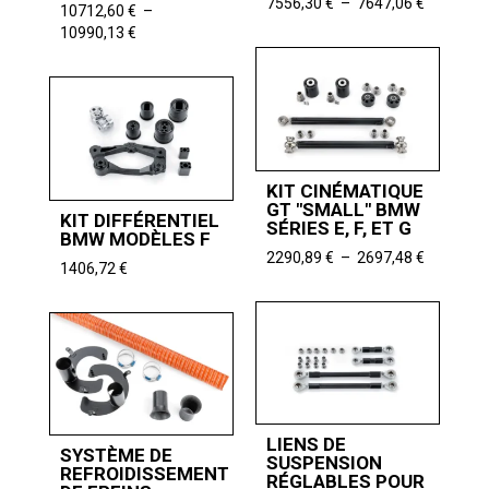
Plage
7556,30
€
–
7647,06
€
10712,60
€
–
de
Plage
10990,13
€
prix :
de
7556,30 
prix :
à
10712,60 €
7647,06 
à
10990,13 €
KIT CINÉMATIQUE
GT "SMALL" BMW
KIT DIFFÉRENTIEL
SÉRIES E, F, ET G
BMW MODÈLES F
Plage
2290,89
€
–
2697,48
€
1406,72
€
de
prix :
2290,89 
à
2697,48 
LIENS DE
SYSTÈME DE
SUSPENSION
REFROIDISSEMENT
RÉGLABLES POUR