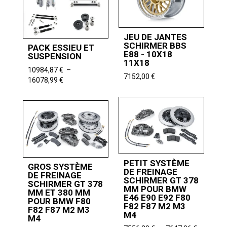
9968,06 
à
3322,61 €
JEU DE JANTES
SCHIRMER BBS
PACK ESSIEU ET
E88 - 10X18
SUSPENSION
11X18
10984,87
€
–
7152,00
€
Plage
16078,99
€
de
prix :
10984,87 €
à
16078,99 €
PETIT SYSTÈME
GROS SYSTÈME
DE FREINAGE
DE FREINAGE
SCHIRMER GT 378
SCHIRMER GT 378
MM POUR BMW
MM ET 380 MM
E46 E90 E92 F80
POUR BMW F80
F82 F87 M2 M3
F82 F87 M2 M3
M4
M4