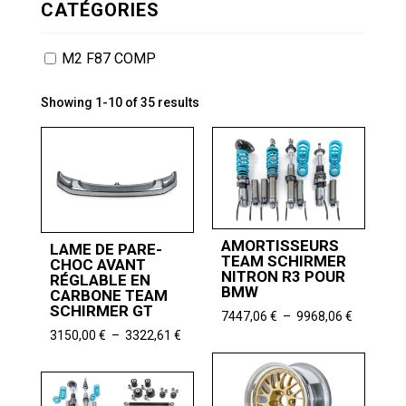
CATÉGORIES
M2 F87 COMP
Showing 1-10 of 35 results
AMORTISSEURS
LAME DE PARE-
TEAM SCHIRMER
CHOC AVANT
NITRON R3 POUR
RÉGLABLE EN
BMW
CARBONE TEAM
SCHIRMER GT
Plage
7447,06
€
–
9968,06
€
de
Plage
3150,00
€
–
3322,61
€
prix :
de
7447,06 
prix :
à
3150,00 €