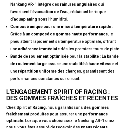
Nankang AR-1 intègre des
rainures angulaires
qui
favorisent l’
évacuation de l’eau
, réduisant le risque
d’
aquaplaning
sous l’humidité.
Composé unique pour une mise à température rapide
:
Grâce à un
composé de gomme haute performance
, le
pneu atteint rapidement sa température optimale, offrant
une
adhérence immédiate
dès les premiers tours de piste.
Bande de roulement optimisée pour la stabilité
: La
bande
de roulement large
assure une
stabilité à haute vitesse
et
une
répartition uniforme des charges
, garantissant des
performances constantes sur circuit.
L’ENGAGEMENT SPIRIT OF RACING :
DES GOMMES FRAÎCHES ET RÉCENTES
Chez
Spirit of Racing
, nous garantissons des
gommes
fraîchement produites
pour assurer une
performance
optimale
. Lorsque vous choisissez le Nankang AR-1 chez
nous, vous êtes assuré de recevoir des
pneus récents
,