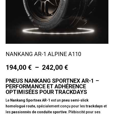
NANKANG AR-1 ALPINE A110
Plage
194,00
€
–
242,00
€
de
prix :
PNEUS NANKANG SPORTNEX AR-1 –
194,00 €
PERFORMANCE ET ADHÉRENCE
à
OPTIMISÉES POUR TRACKDAYS
242,00 €
Le
Nankang Sportnex AR-1
est un
pneu semi-slick
homologué route
, spécialement conçu pour les
trackdays
et
les
passionnés de conduite sportive
. Plébiscité pour ses