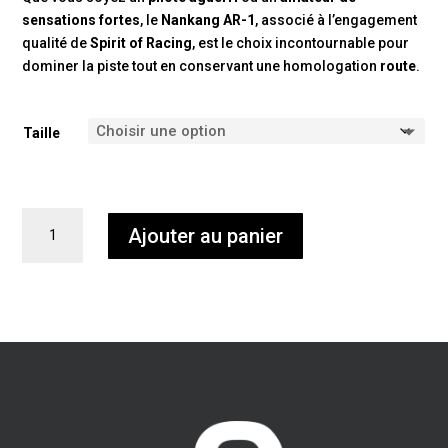
sensations fortes
, le
Nankang AR-1
, associé à l’engagement
qualité de
Spirit of Racing
, est le choix incontournable pour
dominer la piste tout en conservant une homologation
route
.
Taille
quantité
Ajouter au panier
de
NANKANG
AR-
1
ALPINE
A110