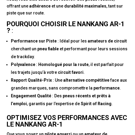
offrant une
adhérence
et une
durabilité maximales
, tant sur
piste que sur route.
POURQUOI CHOISIR LE NANKANG AR-1
?
:
Performance sur Piste
: Idéal pour les
amateurs de circuit
cherchant un
pneu fiable
et performant pour leurs sessions
de trackday.
Polyvalence
:
Homologué pour la route
, il est parfait pour
les trajets jusqu’à votre
circuit favori
.
Rapport Qualité-Prix
: Une
alternative compétitive
face aux
grandes marques, sans compromettre la
performance
.
Engagement Qualité
: Des
pneus récents et prêts à
l’emploi
, garantis par l’expertise de
Spirit of Racing
.
OPTIMISEZ VOS PERFORMANCES AVEC
LE NANKANG AR-1
Que vous soyez un
pilote aguerri
ou un
amateur de