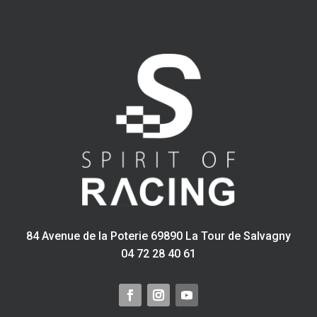
Racing
Specs
pour
Alpine
A110
84 Avenue de la Poterie 69890 La Tour de Salvagny
04 72 28 40 61