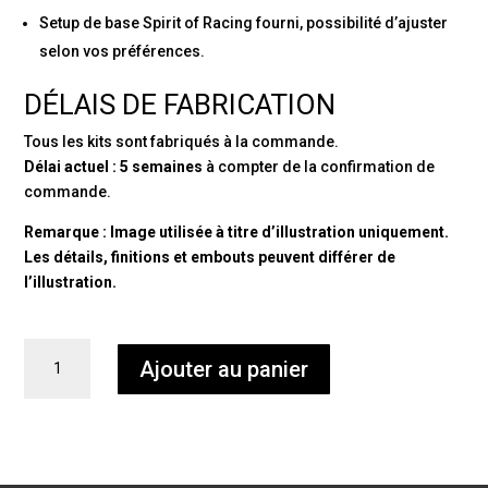
Setup de base Spirit of Racing fourni, possibilité d’ajuster
selon vos préférences.
DÉLAIS DE FABRICATION
Tous les kits sont fabriqués à la commande.
Délai actuel : 5 semaines
à compter de la confirmation de
commande.
Remarque : Image utilisée à titre d’illustration uniquement.
Les détails, finitions et embouts peuvent différer de
l’illustration.
quantité
Ajouter au panier
de
Nitron
R1
Spirit
of