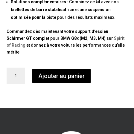
Solutions complémentaires
: Combinez ce kit avec nos
biellettes de barre stabilisatrice
et une
suspension
optimisée pour la piste
pour des résultats maximaux.
Commandez dès maintenant votre
support d’essieu
Schirmer GT complet
pour BMW
G8x (M2, M3, M4)
sur
Spirit
of Racing
et donnez à votre voiture les performances qu’elle
mérite.
quantité
Ajouter au panier
de
Cinématique
complète
des
essieux
Schirmer
GT