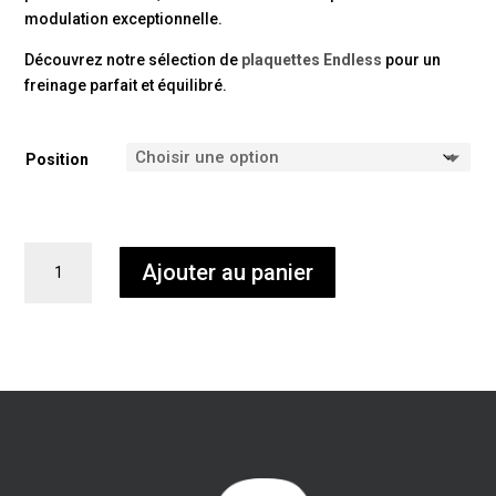
modulation exceptionnelle.
Découvrez notre sélection de
plaquettes Endless
pour un
freinage parfait et équilibré.
Position
quantité
Ajouter au panier
de
Disques
sur
bol
Girodisc
BMW
M2
G87
céramique