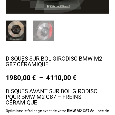
DISQUES SUR BOL GIRODISC BMW M2
G87 CÉRAMIQUE
Plage
1980,00
€
–
4110,00
€
de
prix :
DISQUES AVANT SUR BOL GIRODISC
1980,00 €
POUR BMW M2 G87 – FREINS
à
CÉRAMIQUE
4110,00 €
Optimisez le freinage avant de votre
BMW M2 G87
équipée de