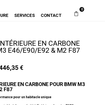
0
SURE
SERVICES
CONTACT
INTÉRIEURE EN CARBONE
3 E46/E90/E92 & M2 F87
Plage
446,35
€
de
prix :
2900,23 €
RIEURE EN CARBONE POUR BMW M3
à
2 F87
3446,35 €
formance pour un habitacle unique