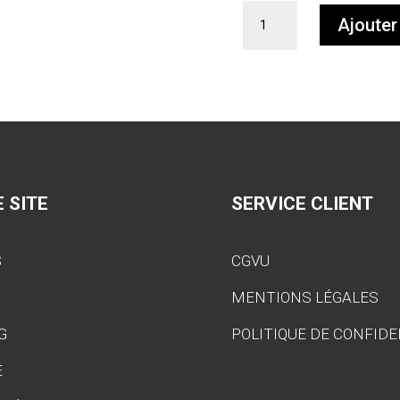
quantité
Ajouter
de
Garniture
intérieure
en
carbone
pour
BMW
M3
E46/E90/E92
 SITE
SERVICE CLIENT
&
M2
F87
S
CGVU
S
MENTIONS LÉGALES
G
POLITIQUE DE CONFIDE
E