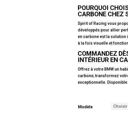
POURQUOI CHOIS
CARBONE CHEZ S
Spirit of Racing vous prop
développés pour allier per
en carbone est la solution
à la fois visuelle et foncti
COMMANDEZ DÈS
INTÉRIEUR EN C
Offrez à votre BMW un habi
carbone, transformez votre 
exceptionnelle. Disponibl
Modèle