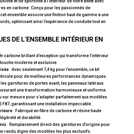
sivité et de sportivité à l’intérieur de votre BMW avec
res en carbone. Conçu pour les passionnés de
 cet ensemble associe une finition haut de gamme à une
poids, optimisant ainsi l’expérience de conduite tout en
ES DE L’ENSEMBLE INTÉRIEUR EN
Un carbone brillant d’exception qui transforme l’intérieur
 touche moderne et exclusive.
misée
: Avec seulement 7,4 kg pour l’ensemble, ce kit
 véhicule pour de meilleures performances dynamiques.
t les garnitures de portes avant, les panneaux latéraux
e, assurant une transformation harmonieuse et uniforme.
u sur mesure pour s’adapter parfaitement aux modèles
 F87, garantissant une installation impeccable.
érieure
: Fabriqué en fibre de carbone et résine haute
 légèreté et durabilité.
omis
: Remplacement direct des garnitures d’origine pour
 un rendu digne des modèles les plus exclusifs.