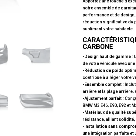
Apportez une touche d’exclu
notre ensemble de garnitu
performance et de design,
réduction significative du 
sublimant votre habitacle.
CARACTÉRISTIQU
CARBONE
-Design haut de gamme
: 
de votre véhicule avec une
-Réduction de poids opti
contribue à alléger votre
-Ensemble complet
: Inclu
arrière et la plage arrièr
-Ajustement parfait
: Conç
BMW M3 E46, E90, E92 et M2
-Matériaux de qualité sup
résistance, alliant solidité,
-Installation sans compr
une intégration parfaite et