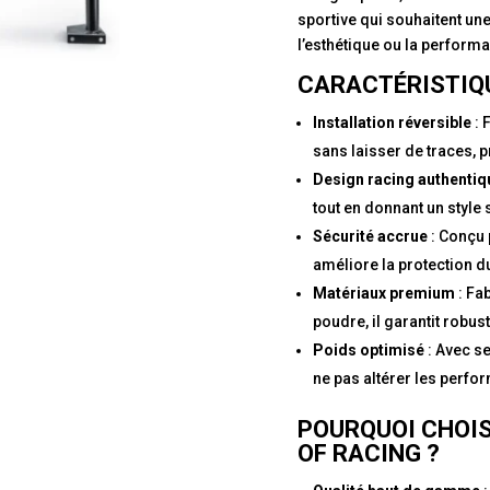
sportive qui souhaitent une 
l’esthétique ou la perform
CARACTÉRISTIQU
Installation réversible
: 
sans laisser de traces, pr
Design racing authentiq
tout en donnant un style s
Sécurité accrue
: Conçu 
améliore la protection 
Matériaux premium
: Fa
poudre, il garantit robus
Poids optimisé
: Avec s
ne pas altérer les perfo
POURQUOI CHOIS
OF RACING ?