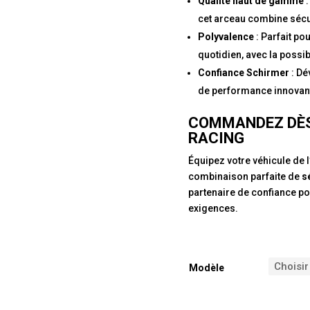
Qualité haut de gamme
:
cet arceau combine sécur
Polyvalence
: Parfait pou
quotidien, avec la possib
Confiance Schirmer
: Dé
de performance innovante
COMMANDEZ DÈ
RACING
Équipez votre véhicule de l
combinaison parfaite de
s
partenaire de confiance po
exigences.
Modèle