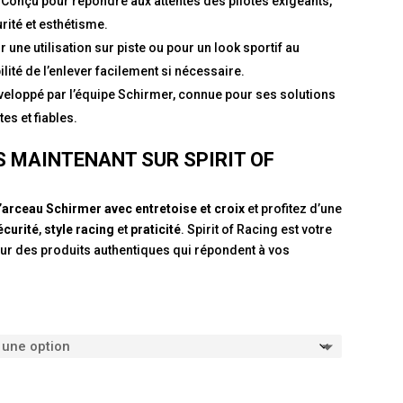
 Conçu pour répondre aux attentes des pilotes exigeants,
ité et esthétisme.
r une utilisation sur piste ou pour un look sportif au
ilité de l’enlever facilement si nécessaire.
veloppé par l’équipe Schirmer, connue pour ses solutions
s et fiables.
S MAINTENANT SUR
SPIRIT OF
’
arceau Schirmer avec entretoise et croix
et profitez d’une
écurité
,
style racing
et
praticité
. Spirit of Racing est votre
ur des produits authentiques qui répondent à vos