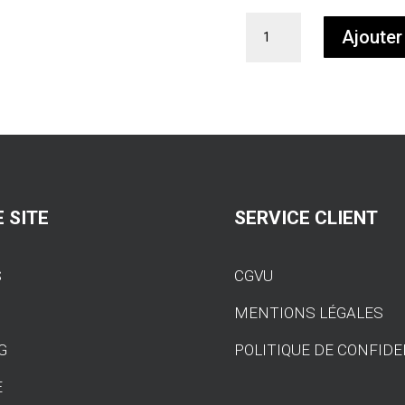
quantité
Ajouter
de
Arceau
Schirmer
pour
BMW
M2
F87
M4
G82
 SITE
SERVICE CLIENT
S
CGVU
S
MENTIONS LÉGALES
G
POLITIQUE DE CONFIDE
E