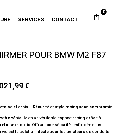
0
SURE
SERVICES
CONTACT
IRMER POUR BMW M2 F87
Plage
021,99
€
de
prix :
2879,36 €
etoise et croix – Sécurité et style racing sans compromis
à
3021,99 €
 votre véhicule en un véritable espace racing grâce à
retoise et croix
. Offrant une sécurité renforcée et un
à vis est la solution idéale pour les amateurs de conduite