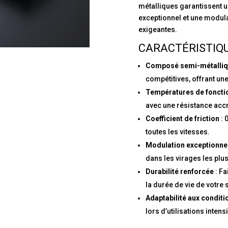
métalliques garantissent u
exceptionnel et une modula
exigeantes.
CARACTÉRISTIQU
Composé semi-métalli
compétitives, offrant un
Températures de fonct
avec une résistance acc
Coefficient de friction
: 
toutes les vitesses.
Modulation exceptionne
dans les virages les plu
Durabilité renforcée
: Fa
la durée de vie de votre
Adaptabilité aux conditi
lors d’utilisations intens