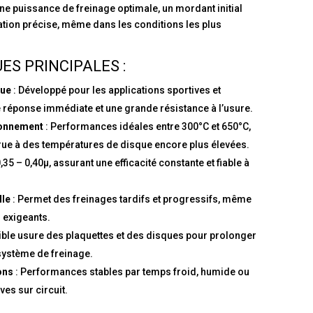
ne puissance de freinage optimale, un mordant initial
tion précise, même dans les conditions les plus
ES PRINCIPALES :
que
: Développé pour les applications sportives et
e réponse immédiate et une grande résistance à l’usure.
ionnement
: Performances idéales entre 300°C et 650°C,
rue à des températures de disque encore plus élevées.
0,35 – 0,40μ, assurant une efficacité constante et fiable à
lle
: Permet des freinages tardifs et progressifs, même
s exigeants.
ible usure des plaquettes et des disques pour prolonger
 système de freinage.
ons
: Performances stables par temps froid, humide ou
ives sur circuit.