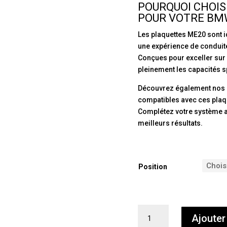
POURQUOI CHOIS
POUR VOTRE BMW
Les plaquettes ME20 sont 
une expérience de conduite
Conçues pour exceller sur 
pleinement les capacités s
Découvrez également nos
compatibles avec ces plaq
Complétez votre système 
meilleurs résultats.
Position
quantité
Ajouter
de