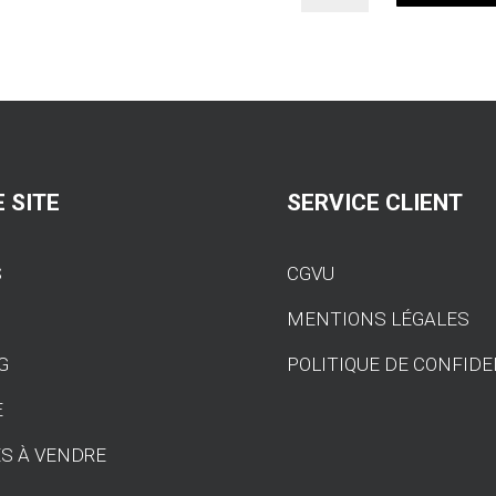
Plaquettes
de
frein
ENDLESS
ME20
pour
BMW
M3
 SITE
SERVICE CLIENT
E46
S
CGVU
S
MENTIONS LÉGALES
G
POLITIQUE DE CONFIDE
E
S À VENDRE