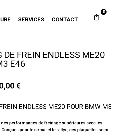
0
SURE
SERVICES
CONTACT
 DE FREIN ENDLESS ME20
3 E46
Plage
0,00
€
de
prix :
435,00 €
 FREIN ENDLESS ME20 POUR BMW M3
à
870,00 €
 des performances de freinage supérieures avec les
. Conçues pour le circuit et le rallye, ces plaquettes semi-