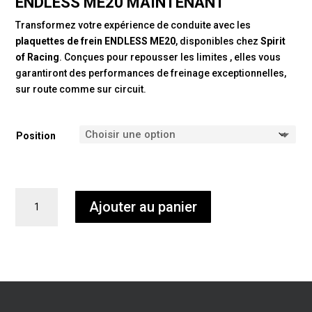
ENDLESS ME20 MAINTENANT
Transformez votre expérience de conduite avec les
plaquettes de frein ENDLESS ME20
, disponibles chez
Spirit
of Racing
. Conçues pour repousser les limites , elles vous
garantiront des performances de freinage exceptionnelles,
sur route comme sur circuit.
Position
quantité
Ajouter au panier
de
Plaquettes
de
frein
ENDLESS
ME20
pour