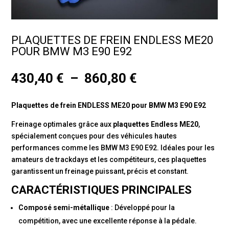
PLAQUETTES DE FREIN ENDLESS ME20
POUR BMW M3 E90 E92
Plage
430,40
€
–
860,80
€
de
prix :
Plaquettes de frein ENDLESS ME20 pour BMW M3 E90 E92
430,40 €
à
Freinage optimales grâce aux
plaquettes Endless ME20
,
860,80 €
spécialement conçues pour des véhicules hautes
performances comme les BMW M3 E90 E92. Idéales pour les
amateurs de trackdays et les compétiteurs, ces plaquettes
garantissent un freinage puissant, précis et constant.
CARACTÉRISTIQUES PRINCIPALES
Composé semi-métallique
: Développé pour la
compétition, avec une excellente réponse à la pédale.