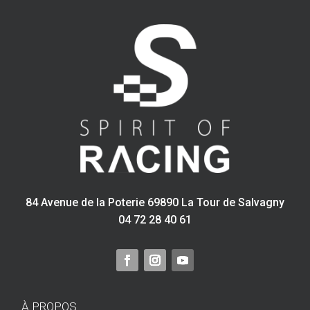
BMW
M3
E90
E92
84 Avenue de la Poterie 69890 La Tour de Salvagny
04 72 28 40 61
À PROPOS