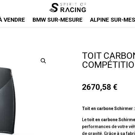
À VENDRE
BMW SUR-MESURE
ALPINE SUR-ME
TOIT CARBO
COMPÉTITI
2670,58
€
Toit en carbone Schirmer 
Le
toit en carbone Schirm
performances de votre véhi
de gravité. Grâce à sa fab