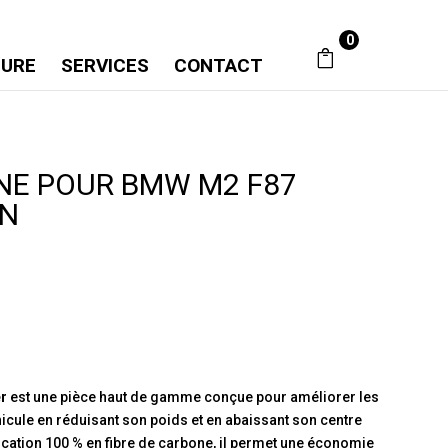
0
SURE
SERVICES
CONTACT
NE POUR BMW M2 F87
ON
:
er
est une pièce haut de gamme conçue pour améliorer les
cule en réduisant son poids et en abaissant son centre
rication 100 % en fibre de carbone, il permet une économie