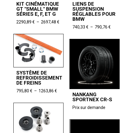
KIT CINÉMATIQUE
LIENS DE
GT "SMALL" BMW
SUSPENSION
SÉRIES E, F, ET G
RÉGLABLES POUR
BMW
Plage
2290,89
€
–
2697,48
€
Plage
740,33
€
–
790,76
€
de
de
prix :
prix :
2290,89 €
740,33 €
à
à
2697,48 €
790,76 €
SYSTÈME DE
REFROIDISSEMENT
DE FREINS
Plage
795,80
€
–
1263,86
€
NANKANG
de
SPORTNEX CR-S
prix :
Prix sur demande
795,80 €
à
1263,86 €