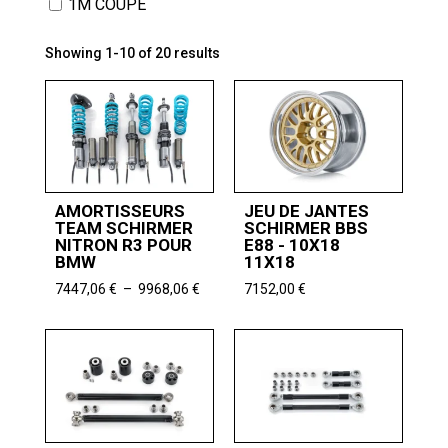
1M COUPÉ
Showing 1-10 of 20 results
AMORTISSEURS
JEU DE JANTES
TEAM SCHIRMER
SCHIRMER BBS
NITRON R3 POUR
E88 - 10X18
BMW
11X18
Plage
7447,06
€
–
9968,06
€
7152,00
€
de
prix :
7447,06 €
à
9968,06 €