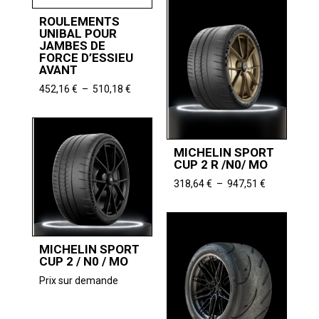
ROULEMENTS
UNIBAL POUR
JAMBES DE
FORCE D’ESSIEU
AVANT
Plage
452,16
€
–
510,18
€
de
prix :
452,16 €
à
MICHELIN SPORT
510,18 €
CUP 2 R /N0/ MO
Plage
318,64
€
–
947,51
€
de
prix :
318,64 €
à
MICHELIN SPORT
947,51 €
CUP 2 / N0 / MO
Prix sur demande