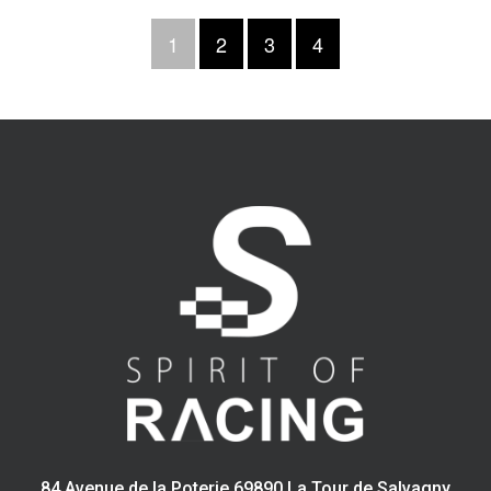
prix :
prix :
795,80 €
1
2
3
4
740,33 €
à
à
1263,86 €
790,76 €
84 Avenue de la Poterie 69890 La Tour de Salvagny