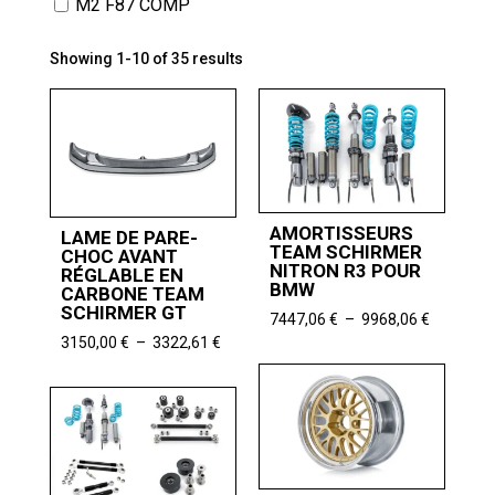
M2 F87 COMP
Showing 1-10 of 35 results
AMORTISSEURS
LAME DE PARE-
TEAM SCHIRMER
CHOC AVANT
NITRON R3 POUR
RÉGLABLE EN
BMW
CARBONE TEAM
SCHIRMER GT
Plage
7447,06
€
–
9968,06
€
de
Plage
3150,00
€
–
3322,61
€
prix :
de
7447,06 
prix :
à
3150,00 €
9968,06 
à
3322,61 €