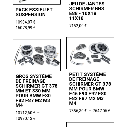
JEU DE JANTES
SCHIRMER BBS
PACK ESSIEU ET
E88 - 10X18
SUSPENSION
11X18
10984,87
€
–
7152,00
€
Plage
16078,99
€
de
prix :
10984,87 €
à
16078,99 €
PETIT SYSTÈME
GROS SYSTÈME
DE FREINAGE
DE FREINAGE
SCHIRMER GT 378
SCHIRMER GT 378
MM POUR BMW
MM ET 380 MM
E46 E90 E92 F80
POUR BMW F80
F82 F87 M2 M3
F82 F87 M2 M3
M4
M4
Plage
7556,30
€
–
7647,06
€
10712,60
€
–
de
Plage
10990,13
€
prix :
de