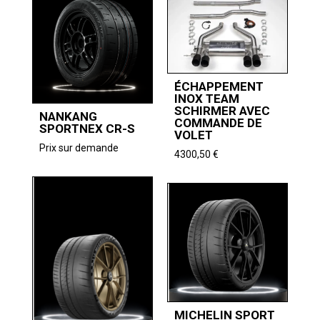
740,33 €
à
à
1263,86 €
790,76 €
ÉCHAPPEMENT
INOX TEAM
SCHIRMER AVEC
NANKANG
COMMANDE DE
SPORTNEX CR-S
VOLET
Prix sur demande
4300,50
€
MICHELIN SPORT