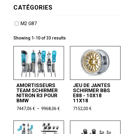
CATÉGORIES
M2 G87
Showing 1-10 of 33 results
AMORTISSEURS
JEU DE JANTES
TEAM SCHIRMER
SCHIRMER BBS
NITRON R3 POUR
E88 - 10X18
BMW
11X18
Plage
7447,06
€
–
9968,06
€
7152,00
€
de
prix :
7447,06 €
à