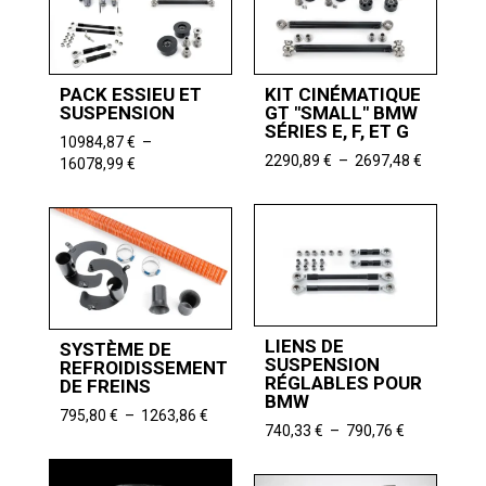
9968,06 €
PACK ESSIEU ET
KIT CINÉMATIQUE
SUSPENSION
GT "SMALL" BMW
SÉRIES E, F, ET G
10984,87
€
–
Plage
2290,89
€
–
2697,48
€
Plage
16078,99
€
de
de
prix :
prix :
2290,89 
10984,87 €
à
à
2697,48 
16078,99 €
LIENS DE
SYSTÈME DE
SUSPENSION
REFROIDISSEMENT
RÉGLABLES POUR
DE FREINS
BMW
Plage
795,80
€
–
1263,86
€
Plage
740,33
€
–
790,76
€
de
de
prix :
prix :
795,80 €