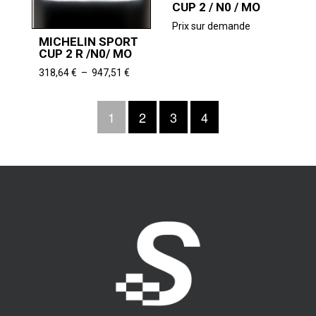
CUP 2 / N0 / MO
Prix sur demande
MICHELIN SPORT
CUP 2 R /N0/ MO
Plage
318,64
€
–
947,51
€
de
prix :
1
2
3
4
318,64 €
à
947,51 €