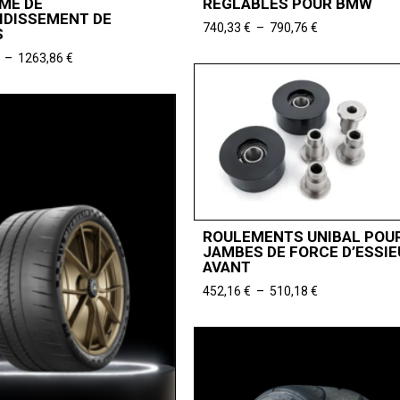
ME DE
RÉGLABLES POUR BMW
IDISSEMENT DE
Plage
740,33
€
–
790,76
€
S
de
Plage
–
1263,86
€
prix :
de
740,33 €
prix :
à
795,80 €
790,76 €
à
1263,86 €
ROULEMENTS UNIBAL POU
JAMBES DE FORCE D’ESSIE
AVANT
Plage
452,16
€
–
510,18
€
de
prix :
452,16 €
à
510,18 €