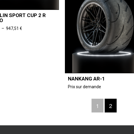
LIN SPORT CUP 2 R
MO
Plage
–
947,51
€
de
prix :
318,64 €
à
947,51 €
NANKANG AR-1
Prix sur demande
1
2