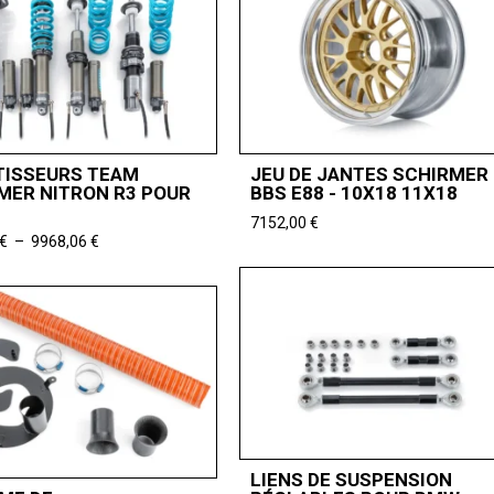
ISSEURS TEAM
JEU DE JANTES SCHIRMER
MER NITRON R3 POUR
BBS E88 - 10X18 11X18
7152,00
€
Plage
€
–
9968,06
€
de
prix :
7447,06 €
à
9968,06 €
LIENS DE SUSPENSION