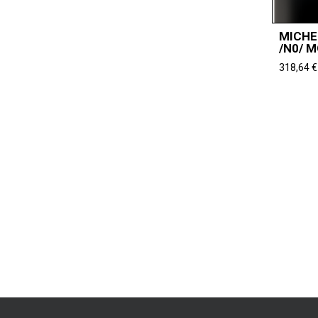
MICHE
/N0/ 
318,64
€