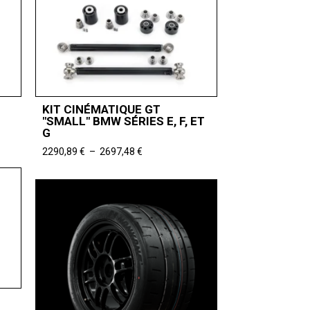
KIT CINÉMATIQUE GT
"SMALL" BMW SÉRIES E, F, ET
G
Plage
2290,89
€
–
2697,48
€
de
prix :
2290,89 €
à
2697,48 €