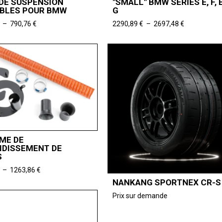
 DE SUSPENSION
"SMALL" BMW SÉRIES E, F, 
BLES POUR BMW
G
Plage
Plage
–
790,76
€
2290,89
€
–
2697,48
€
de
de
prix :
prix :
740,33 €
2290,89 €
à
à
790,76 €
2697,48 €
ME DE
IDISSEMENT DE
S
Plage
–
1263,86
€
de
NANKANG SPORTNEX CR-S
prix :
Prix sur demande
795,80 €
à
1263,86 €