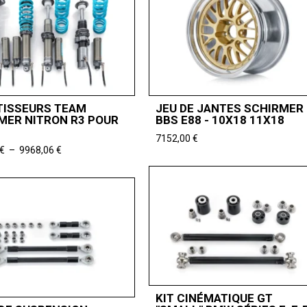
ISSEURS TEAM
JEU DE JANTES SCHIRMER
MER NITRON R3 POUR
BBS E88 - 10X18 11X18
7152,00
€
Plage
€
–
9968,06
€
de
prix :
7447,06 €
à
9968,06 €
KIT CINÉMATIQUE GT