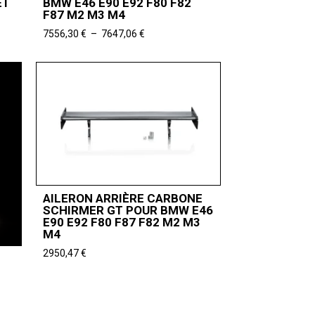
ET
BMW E46 E90 E92 F80 F82
F87 M2 M3 M4
Plage
7556,30
€
–
7647,06
€
de
prix :
7556,30 €
à
7647,06 €
AILERON ARRIÈRE CARBONE
SCHIRMER GT POUR BMW E46
E90 E92 F80 F87 F82 M2 M3
M4
2950,47
€