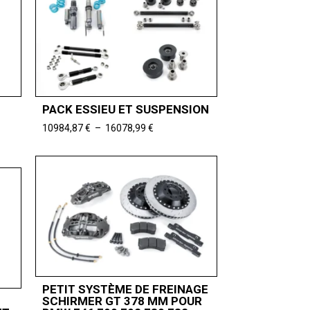
PACK ESSIEU ET SUSPENSION
Plage
10984,87
€
–
16078,99
€
de
prix :
10984,87 €
à
16078,99 €
PETIT SYSTÈME DE FREINAGE
SCHIRMER GT 378 MM POUR