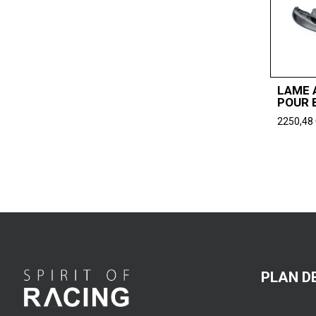
LAME 
POUR 
2250,48
PLAN DE