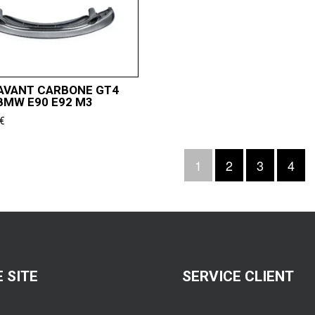
AVANT CARBONE GT4
BMW E90 E92 M3
€
1
2
3
4
 SITE
SERVICE CLIENT