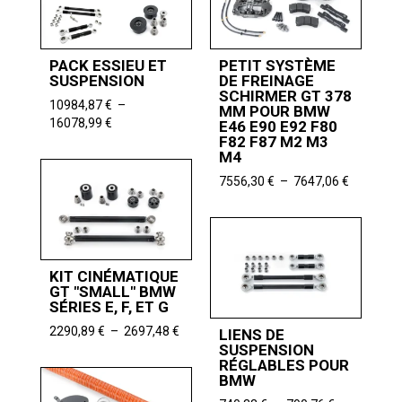
9968,06 €
PACK ESSIEU ET
PETIT SYSTÈME
SUSPENSION
DE FREINAGE
SCHIRMER GT 378
10984,87
€
–
MM POUR BMW
Plage
16078,99
€
E46 E90 E92 F80
de
F82 F87 M2 M3
M4
prix :
10984,87 €
Plage
7556,30
€
–
7647,06
€
à
de
16078,99 €
prix :
7556,30 
à
7647,06 
KIT CINÉMATIQUE
GT "SMALL" BMW
SÉRIES E, F, ET G
Plage
2290,89
€
–
2697,48
€
LIENS DE
de
SUSPENSION
RÉGLABLES POUR
prix :
BMW
2290,89 €