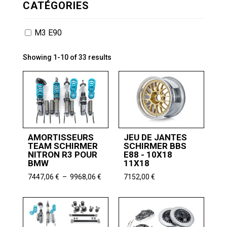
CATÉGORIES
M3 E90
Showing 1-10 of 33 results
AMORTISSEURS
JEU DE JANTES
TEAM SCHIRMER
SCHIRMER BBS
NITRON R3 POUR
E88 - 10X18
BMW
11X18
Plage
7447,06
€
–
9968,06
€
7152,00
€
de
prix :
7447,06 €
à