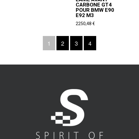
CARBONE GT4
POUR BMW E90
E92 M3
2250,48
€
1
2
3
4