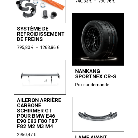
à
Plage
740,33
€
–
790,76
€
2697,48 €
de
prix :
740,33 €
à
SYSTÈME DE
790,76 €
REFROIDISSEMENT
DE FREINS
Plage
795,80
€
–
1263,86
€
de
prix :
795,80 €
NANKANG
à
SPORTNEX CR-S
1263,86 €
Prix sur demande
AILERON ARRIÈRE
CARBONE
SCHIRMER GT
POUR BMW E46
E90 E92 F80 F87
F82 M2 M3 M4
2950,47
€
LAME AVANT