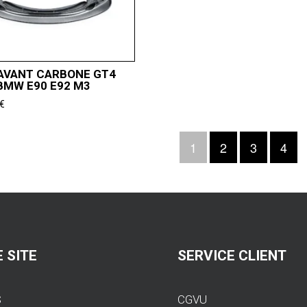
AVANT CARBONE GT4
BMW E90 E92 M3
€
1
2
3
4
 SITE
SERVICE CLIENT
S
CGVU