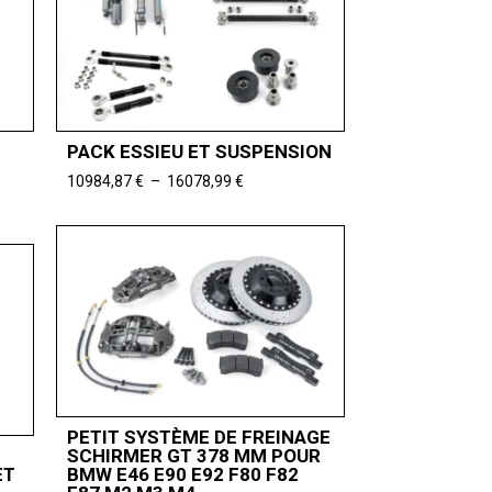
PACK ESSIEU ET SUSPENSION
Plage
10984,87
€
–
16078,99
€
de
prix :
10984,87 €
à
16078,99 €
PETIT SYSTÈME DE FREINAGE
SCHIRMER GT 378 MM POUR
ET
BMW E46 E90 E92 F80 F82