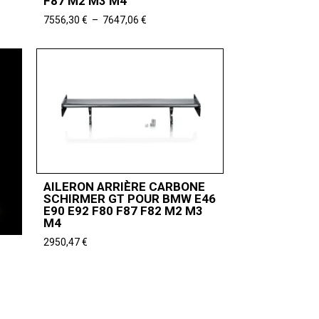
F87 M2 M3 M4
Plage
7556,30
€
–
7647,06
€
de
prix :
7556,30 €
à
7647,06 €
AILERON ARRIÈRE CARBONE
SCHIRMER GT POUR BMW E46
E90 E92 F80 F87 F82 M2 M3
M4
2950,47
€