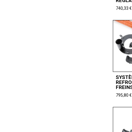
RÉGLA
740,33
€
SYSTÈ
REFRO
FREIN
795,80
€