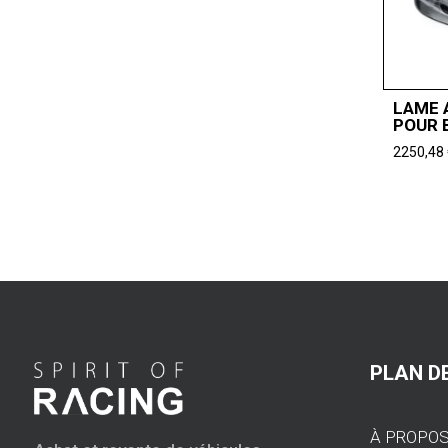
LAME 
POUR 
2250,48
PLAN DE
À PROPO