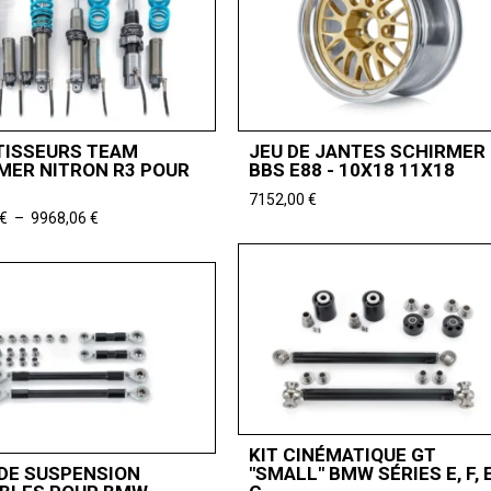
ISSEURS TEAM
JEU DE JANTES SCHIRMER
MER NITRON R3 POUR
BBS E88 - 10X18 11X18
7152,00
€
Plage
€
–
9968,06
€
de
prix :
7447,06 €
à
9968,06 €
KIT CINÉMATIQUE GT
 DE SUSPENSION
"SMALL" BMW SÉRIES E, F, 