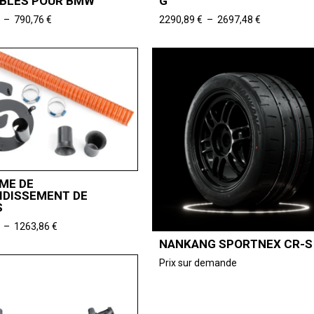
BLES POUR BMW
G
Plage
Plage
–
790,76
€
2290,89
€
–
2697,48
€
de
de
prix :
prix :
740,33 €
2290,89 €
à
à
790,76 €
2697,48 €
ME DE
IDISSEMENT DE
S
Plage
–
1263,86
€
de
NANKANG SPORTNEX CR-S
prix :
Prix sur demande
795,80 €
à
1263,86 €