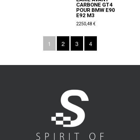
CARBONE GT4
POUR BMW E90
E92 M3
2250,48
€
1
2
3
4