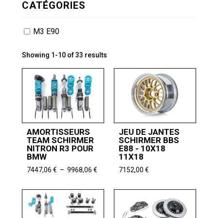
CATÉGORIES
M3 E90
Showing 1-10 of 33 results
AMORTISSEURS
JEU DE JANTES
TEAM SCHIRMER
SCHIRMER BBS
NITRON R3 POUR
E88 - 10X18
BMW
11X18
Plage
7447,06
€
–
9968,06
€
7152,00
€
de
prix :
7447,06 €
à