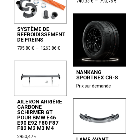
à
Plage
740,33
€
–
790,76
€
2697,48 €
de
prix :
740,33 €
à
SYSTÈME DE
790,76 €
REFROIDISSEMENT
DE FREINS
Plage
795,80
€
–
1263,86
€
de
prix :
795,80 €
NANKANG
à
SPORTNEX CR-S
1263,86 €
Prix sur demande
AILERON ARRIÈRE
CARBONE
SCHIRMER GT
POUR BMW E46
E90 E92 F80 F87
F82 M2 M3 M4
2950,47
€
LAME AVANT