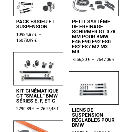
9968,06 €
PACK ESSIEU ET
PETIT SYSTÈME
SUSPENSION
DE FREINAGE
SCHIRMER GT 378
10984,87
€
–
MM POUR BMW
Plage
16078,99
€
E46 E90 E92 F80
de
F82 F87 M2 M3
M4
prix :
10984,87 €
Plage
7556,30
€
–
7647,06
€
à
de
16078,99 €
prix :
7556,30 
à
7647,06 
KIT CINÉMATIQUE
GT "SMALL" BMW
SÉRIES E, F, ET G
Plage
2290,89
€
–
2697,48
€
LIENS DE
de
SUSPENSION
RÉGLABLES POUR
prix :
BMW
2290,89 €