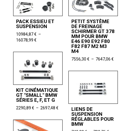
9968,06 €
PACK ESSIEU ET
PETIT SYSTÈME
SUSPENSION
DE FREINAGE
SCHIRMER GT 378
10984,87
€
–
MM POUR BMW
Plage
16078,99
€
E46 E90 E92 F80
de
F82 F87 M2 M3
M4
prix :
10984,87 €
Plage
7556,30
€
–
7647,06
€
à
de
16078,99 €
prix :
7556,30 
à
7647,06 
KIT CINÉMATIQUE
GT "SMALL" BMW
SÉRIES E, F, ET G
Plage
2290,89
€
–
2697,48
€
LIENS DE
de
SUSPENSION
RÉGLABLES POUR
prix :
BMW
2290,89 €