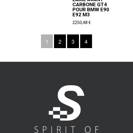
CARBONE GT4
POUR BMW E90
E92 M3
2250,48
€
1
2
3
4