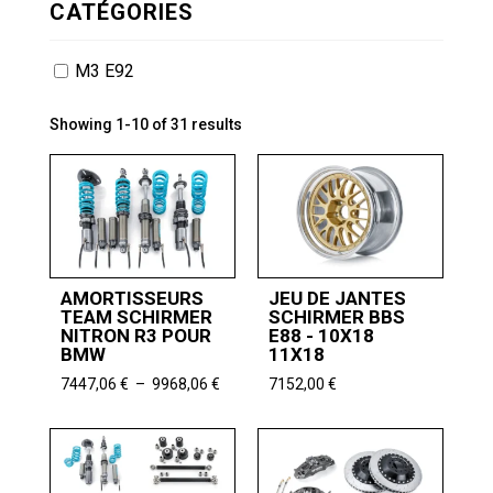
CATÉGORIES
M3 E92
Showing 1-10 of 31 results
AMORTISSEURS
JEU DE JANTES
TEAM SCHIRMER
SCHIRMER BBS
NITRON R3 POUR
E88 - 10X18
BMW
11X18
Plage
7447,06
€
–
9968,06
€
7152,00
€
de
prix :
7447,06 €
à