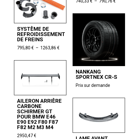
à
Plage
740,33
€
–
790,76
€
2697,48 €
de
prix :
740,33 €
à
SYSTÈME DE
790,76 €
REFROIDISSEMENT
DE FREINS
Plage
795,80
€
–
1263,86
€
de
prix :
795,80 €
NANKANG
à
SPORTNEX CR-S
1263,86 €
Prix sur demande
AILERON ARRIÈRE
CARBONE
SCHIRMER GT
POUR BMW E46
E90 E92 F80 F87
F82 M2 M3 M4
2950,47
€
LAME AVANT