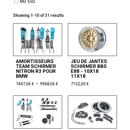
M3 E92
Showing 1-10 of 31 results
AMORTISSEURS
JEU DE JANTES
TEAM SCHIRMER
SCHIRMER BBS
NITRON R3 POUR
E88 - 10X18
BMW
11X18
Plage
7447,06
€
–
9968,06
€
7152,00
€
de
prix :
7447,06 €
à
9968,06 €