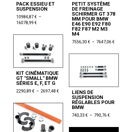
PACK ESSIEU ET
PETIT SYSTÈME
SUSPENSION
DE FREINAGE
SCHIRMER GT 378
10984,87
€
–
MM POUR BMW
Plage
16078,99
€
E46 E90 E92 F80
de
F82 F87 M2 M3
M4
prix :
10984,87 €
Plage
7556,30
€
–
7647,06
€
à
de
16078,99 €
prix :
7556,30 
à
7647,06 
KIT CINÉMATIQUE
GT "SMALL" BMW
SÉRIES E, F, ET G
Plage
2290,89
€
–
2697,48
€
LIENS DE
de
SUSPENSION
RÉGLABLES POUR
prix :
BMW
2290,89 €
à
Plage
740,33
€
–
790,76
€
2697,48 €
de
prix :