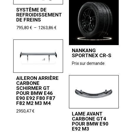
740,33 €
à
SYSTÈME DE
790,76 €
REFROIDISSEMENT
DE FREINS
Plage
795,80
€
–
1263,86
€
de
prix :
795,80 €
NANKANG
à
SPORTNEX CR-S
1263,86 €
Prix sur demande
AILERON ARRIÈRE
CARBONE
SCHIRMER GT
POUR BMW E46
E90 E92 F80 F87
F82 M2 M3 M4
2950,47
€
LAME AVANT
CARBONE GT4
POUR BMW E90
E92 M3