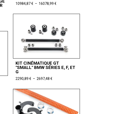
GE
Plage
10984,87
€
–
16078,99
€
R
de
prix :
10984,87 €
à
16078,99 €
KIT CINÉMATIQUE GT
"SMALL" BMW SÉRIES E, F, ET
G
Plage
2290,89
€
–
2697,48
€
de
prix :
2290,89 €
à
2697,48 €