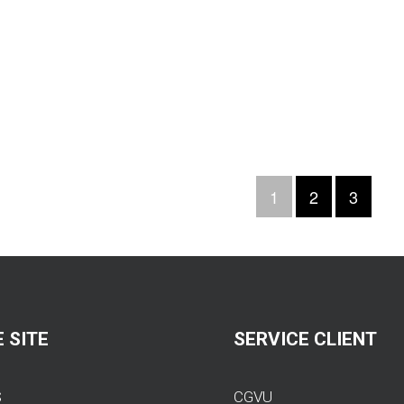
790,76 €
1
2
3
 SITE
SERVICE CLIENT
S
CGVU