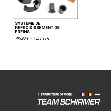
SYSTÈME DE
REFROIDISSEMENT DE
FREINS
Plage
795,80
€
–
1263,86
€
de
prix :
795,80 €
à
1263,86 €