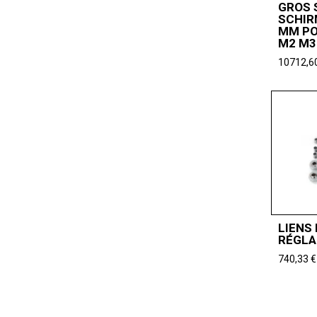
GROS 
SCHIR
MM PO
M2 M3
10712,6
LIENS
RÉGLA
740,33
€