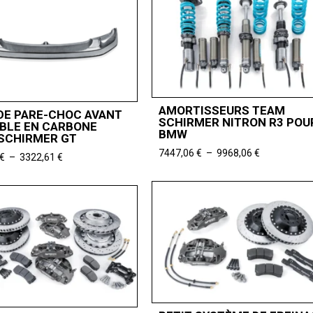
AMORTISSEURS TEAM
DE PARE-CHOC AVANT
SCHIRMER NITRON R3 POU
BLE EN CARBONE
BMW
SCHIRMER GT
Plage
7447,06
€
–
9968,06
€
Plage
€
–
3322,61
€
de
de
prix :
prix :
7447,06 €
3150,00 €
à
à
9968,06 €
3322,61 €