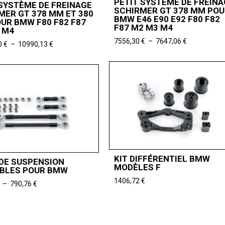
PETIT SYSTÈME DE FREINA
SYSTÈME DE FREINAGE
SCHIRMER GT 378 MM POU
MER GT 378 MM ET 380
BMW E46 E90 E92 F80 F82
UR BMW F80 F82 F87
F87 M2 M3 M4
 M4
Plage
7556,30
€
–
7647,06
€
Plage
0
€
–
10990,13
€
de
de
prix :
prix :
7556,30 €
10712,60 €
à
à
7647,06 €
10990,13 €
KIT DIFFÉRENTIEL BMW
 DE SUSPENSION
MODÈLES F
BLES POUR BMW
1406,72
€
Plage
–
790,76
€
de
prix :
740,33 €
à