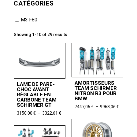
CATÉGORIES
M3 F80
Showing 1-10 of 29 results
AMORTISSEURS
LAME DE PARE-
TEAM SCHIRMER
CHOC AVANT
NITRON R3 POUR
RÉGLABLE EN
BMW
CARBONE TEAM
SCHIRMER GT
Plage
7447,06
€
–
9968,06
€
de
Plage
3150,00
€
–
3322,61
€
prix :
de
7447,06 
prix :
à
3150,00 €