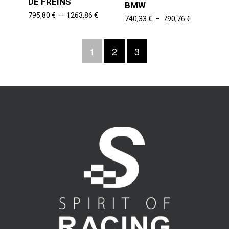
DE FREINS
BMW
Plage
795,80
€
–
1263,86
€
Plage
740,33
€
–
790,76
€
de
de
prix :
prix :
795,80 €
1
2
3
740,33 €
à
à
1263,86 €
790,76 €