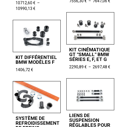
Plage
7556,30
€
–
7647,06
€
10712,60
€
–
de
Plage
10990,13
€
prix :
de
7556,30 
prix :
à
10712,60 €
7647,06 
à
10990,13 €
KIT CINÉMATIQUE
GT "SMALL" BMW
KIT DIFFÉRENTIEL
SÉRIES E, F, ET G
BMW MODÈLES F
Plage
2290,89
€
–
2697,48
€
1406,72
€
de
prix :
2290,89 
à
2697,48 
LIENS DE
SYSTÈME DE
SUSPENSION
REFROIDISSEMENT
RÉGLABLES POUR