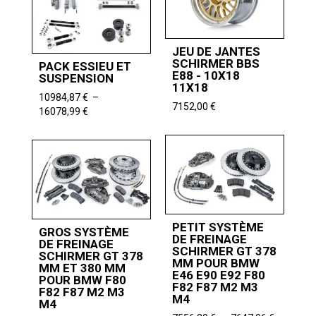
9968,06 
à
3322,61 €
JEU DE JANTES
SCHIRMER BBS
PACK ESSIEU ET
E88 - 10X18
SUSPENSION
11X18
10984,87
€
–
7152,00
€
Plage
16078,99
€
de
prix :
10984,87 €
à
16078,99 €
PETIT SYSTÈME
GROS SYSTÈME
DE FREINAGE
DE FREINAGE
SCHIRMER GT 378
SCHIRMER GT 378
MM POUR BMW
MM ET 380 MM
E46 E90 E92 F80
POUR BMW F80
F82 F87 M2 M3
F82 F87 M2 M3
M4
M4