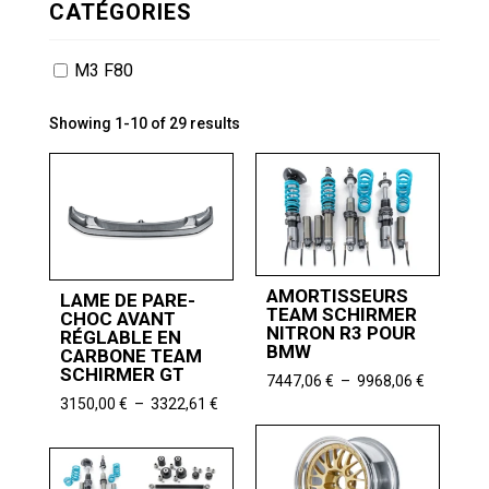
CATÉGORIES
M3 F80
Showing 1-10 of 29 results
AMORTISSEURS
LAME DE PARE-
TEAM SCHIRMER
CHOC AVANT
NITRON R3 POUR
RÉGLABLE EN
BMW
CARBONE TEAM
SCHIRMER GT
Plage
7447,06
€
–
9968,06
€
de
Plage
3150,00
€
–
3322,61
€
prix :
de
7447,06 
prix :
à
3150,00 €