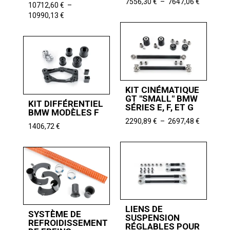
Plage
7556,30
€
–
7647,06
€
10712,60
€
–
de
Plage
10990,13
€
prix :
de
7556,30 
prix :
à
10712,60 €
7647,06 
à
10990,13 €
KIT CINÉMATIQUE
GT "SMALL" BMW
KIT DIFFÉRENTIEL
SÉRIES E, F, ET G
BMW MODÈLES F
Plage
2290,89
€
–
2697,48
€
1406,72
€
de
prix :
2290,89 
à
2697,48 
LIENS DE
SYSTÈME DE
SUSPENSION
REFROIDISSEMENT
RÉGLABLES POUR