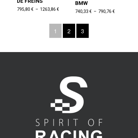
DE FREINS
BMW
Plage
795,80
€
–
1263,86
€
Plage
740,33
€
–
790,76
€
de
de
prix :
prix :
795,80 €
1
2
3
740,33 €
à
à
1263,86 €
790,76 €