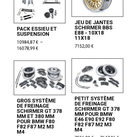
9968,06 
à
3322,61 €
JEU DE JANTES
SCHIRMER BBS
PACK ESSIEU ET
E88 - 10X18
SUSPENSION
11X18
10984,87
€
–
7152,00
€
Plage
16078,99
€
de
prix :
10984,87 €
à
16078,99 €
PETIT SYSTÈME
GROS SYSTÈME
DE FREINAGE
DE FREINAGE
SCHIRMER GT 378
SCHIRMER GT 378
MM POUR BMW
MM ET 380 MM
E46 E90 E92 F80
POUR BMW F80
F82 F87 M2 M3
F82 F87 M2 M3
M4
M4