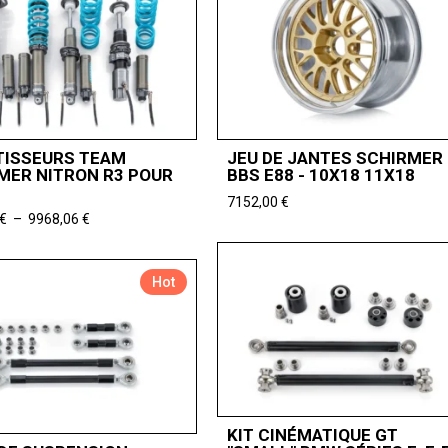
ISSEURS TEAM
JEU DE JANTES SCHIRMER
MER NITRON R3 POUR
BBS E88 - 10X18 11X18
7152,00
€
Plage
€
–
9968,06
€
de
prix :
7447,06 €
Hot
à
9968,06 €
KIT CINÉMATIQUE GT