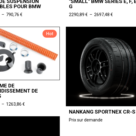
 DE SUSPENSION
"SMALL" BMW SÉRIES E, F, 
BLES POUR BMW
G
Plage
Plage
–
790,76
€
2290,89
€
–
2697,48
€
de
de
prix :
prix :
740,33 €
2290,89 €
Hot
à
à
790,76 €
2697,48 €
ME DE
IDISSEMENT DE
S
Plage
–
1263,86
€
de
NANKANG SPORTNEX CR-S
prix :
Prix sur demande
795,80 €
à
1263,86 €