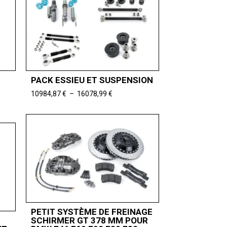
PACK ESSIEU ET SUSPENSION
Plage
10984,87
€
–
16078,99
€
de
prix :
10984,87 €
à
16078,99 €
PETIT SYSTÈME DE FREINAGE
SCHIRMER GT 378 MM POUR