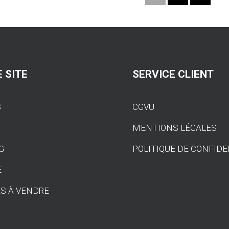
à
947,51 €
 SITE
SERVICE CLIENT
S
CGVU
S
MENTIONS LÉGALES
G
POLITIQUE DE CONFIDE
E
S À VENDRE
T