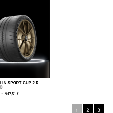
LIN SPORT CUP 2 R
MO
Plage
–
947,51
€
de
prix :
1
2
3
318,64 €