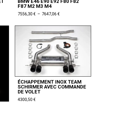
ET
BMW E46 E90 E92 F80 F82
F87 M2 M3 M4
Plage
7556,30
€
–
7647,06
€
de
prix :
7556,30 €
à
7647,06 €
ÉCHAPPEMENT INOX TEAM
SCHIRMER AVEC COMMANDE
DE VOLET
4300,50
€