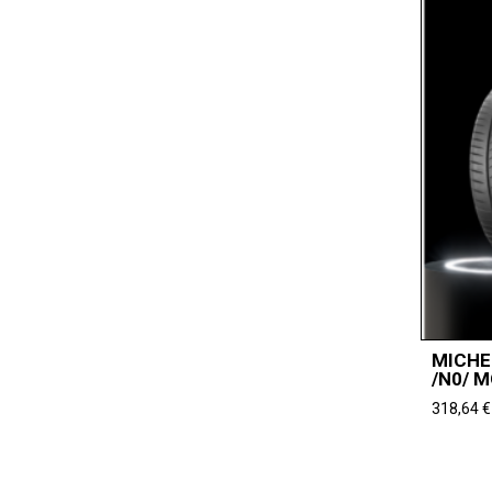
MICHE
/N0/ 
318,64
€