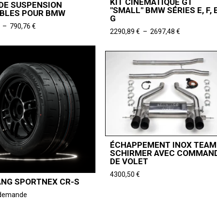
KIT CINÉMATIQUE GT
 DE SUSPENSION
"SMALL" BMW SÉRIES E, F, 
BLES POUR BMW
G
Plage
–
790,76
€
Plage
2290,89
€
–
2697,48
€
de
de
prix :
prix :
740,33 €
2290,89 €
à
à
790,76 €
2697,48 €
ÉCHAPPEMENT INOX TEAM
SCHIRMER AVEC COMMAN
DE VOLET
4300,50
€
NG SPORTNEX CR-S
r demande