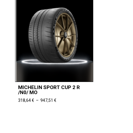
MICHELIN SPORT CUP 2 R
/N0/ MO
Plage
318,64
€
–
947,51
€
de
prix :
318,64 €
à
947,51 €