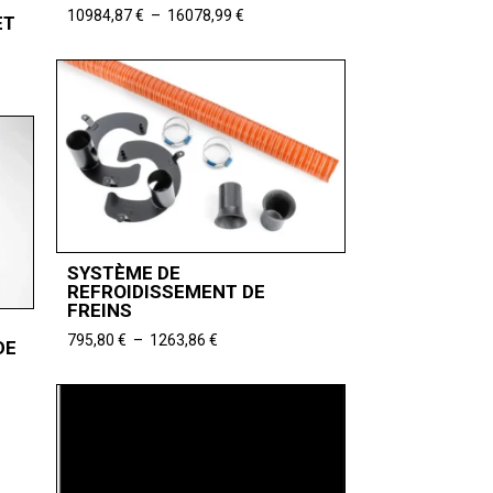
Plage
10984,87
€
–
16078,99
€
ET
de
prix :
10984,87 €
à
16078,99 €
SYSTÈME DE
REFROIDISSEMENT DE
FREINS
Plage
795,80
€
–
1263,86
€
DE
de
prix :
795,80 €
à
1263,86 €