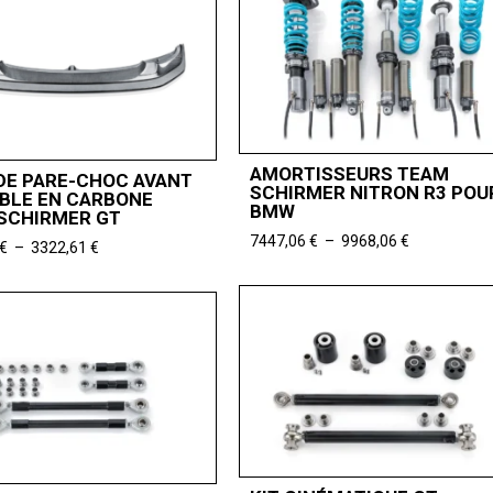
AMORTISSEURS TEAM
DE PARE-CHOC AVANT
SCHIRMER NITRON R3 POU
BLE EN CARBONE
BMW
SCHIRMER GT
Plage
7447,06
€
–
9968,06
€
Plage
€
–
3322,61
€
de
de
prix :
prix :
7447,06 €
3150,00 €
à
à
9968,06 €
3322,61 €