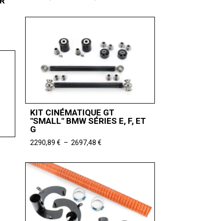
R
de
prix :
10984,87 €
à
16078,99 €
KIT CINÉMATIQUE GT
"SMALL" BMW SÉRIES E, F, ET
G
Plage
2290,89
€
–
2697,48
€
de
prix :
2290,89 €
à
2697,48 €