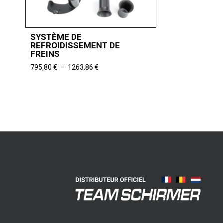
SYSTÈME DE
REFROIDISSEMENT DE
FREINS
Plage
795,80
€
–
1263,86
€
de
prix :
795,80 €
à
1263,86 €