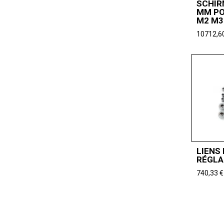
SCHIR
MM PO
M2 M3
10712,6
LIENS
RÉGLA
740,33
€