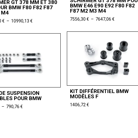
SCHIRMER GT 378 MM POU
MER GT 378 MM ET 380
BMW E46 E90 E92 F80 F82
UR BMW F80 F82 F87
F87 M2 M3 M4
 M4
Plage
7556,30
€
–
7647,06
€
Plage
0
€
–
10990,13
€
de
de
prix :
prix :
7556,30 €
10712,60 €
à
à
7647,06 €
10990,13 €
KIT DIFFÉRENTIEL BMW
 DE SUSPENSION
MODÈLES F
BLES POUR BMW
1406,72
€
Plage
–
790,76
€
de
prix :
740,33 €
à
790,76 €