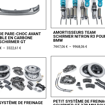
AMORTISSEURS TEAM
DE PARE-CHOC AVANT
SCHIRMER NITRON R3 POU
BLE EN CARBONE
BMW
SCHIRMER GT
Plage
7447,06
€
–
9968,06
€
Plage
€
–
3322,61
€
de
de
prix :
prix :
7447,06 €
3150,00 €
à
à
9968,06 €
3322,61 €
PETIT SYSTÈME DE FREINA
SYSTÈME DE FREINAGE