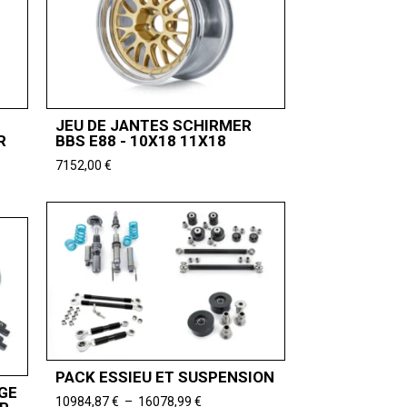
JEU DE JANTES SCHIRMER
R
BBS E88 - 10X18 11X18
7152,00
€
PACK ESSIEU ET SUSPENSION
GE
Plage
10984,87
€
–
16078,99
€