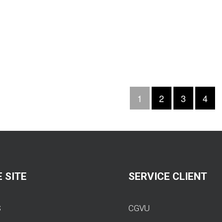
1
2
3
4
 SITE
SERVICE CLIENT
S
CGVU