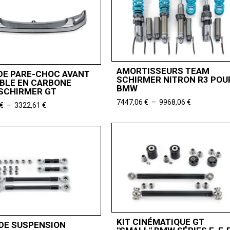
AMORTISSEURS TEAM
DE PARE-CHOC AVANT
SCHIRMER NITRON R3 POU
BLE EN CARBONE
BMW
SCHIRMER GT
Plage
7447,06
€
–
9968,06
€
Plage
€
–
3322,61
€
de
de
prix :
prix :
7447,06 €
3150,00 €
à
à
9968,06 €
3322,61 €
KIT CINÉMATIQUE GT
 DE SUSPENSION