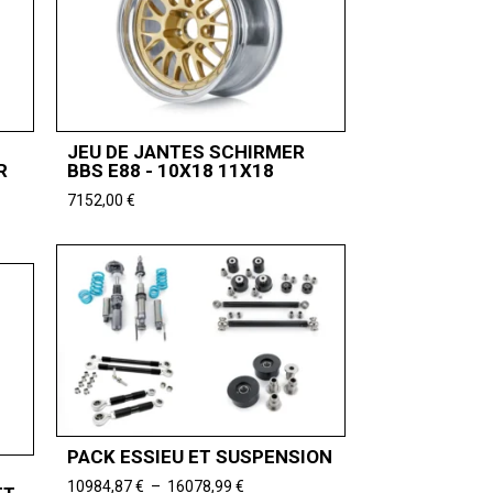
JEU DE JANTES SCHIRMER
R
BBS E88 - 10X18 11X18
7152,00
€
PACK ESSIEU ET SUSPENSION
Plage
10984,87
€
–
16078,99
€