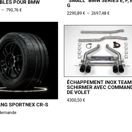
"SMALL" BMW SÉRIES E, F, 
BLES POUR BMW
G
Plage
–
790,76
€
Plage
2290,89
€
–
2697,48
€
de
de
prix :
prix :
740,33 €
2290,89 €
à
à
790,76 €
2697,48 €
ÉCHAPPEMENT INOX TEAM
SCHIRMER AVEC COMMAN
DE VOLET
4300,50
€
NG SPORTNEX CR-S
r demande