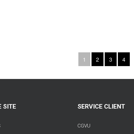
1
2
3
4
 SITE
SERVICE CLIENT
S
CGVU