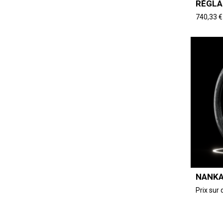
RÉGLA
740,33
€
NANKA
Prix su