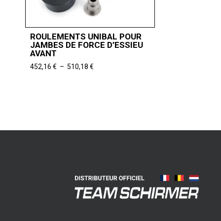
ROULEMENTS UNIBAL POUR
JAMBES DE FORCE D’ESSIEU
AVANT
Plage
452,16
€
–
510,18
€
de
prix :
452,16 €
à
510,18 €