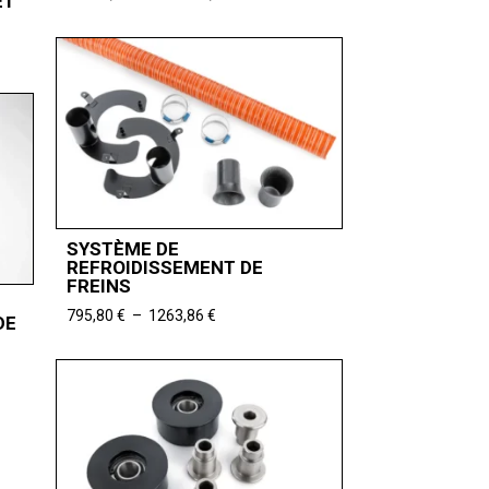
ET
de
prix :
10984,87 €
à
16078,99 €
SYSTÈME DE
REFROIDISSEMENT DE
FREINS
Plage
795,80
€
–
1263,86
€
DE
de
prix :
795,80 €
à
1263,86 €