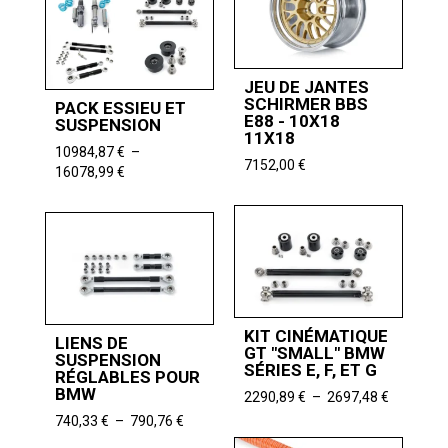
9968,06 
à
3322,61 €
JEU DE JANTES
SCHIRMER BBS
PACK ESSIEU ET
E88 - 10X18
SUSPENSION
11X18
10984,87
€
–
7152,00
€
Plage
16078,99
€
de
prix :
10984,87 €
à
16078,99 €
KIT CINÉMATIQUE
LIENS DE
GT "SMALL" BMW
SUSPENSION
SÉRIES E, F, ET G
RÉGLABLES POUR
BMW
Plage
2290,89
€
–
2697,48
€
de
Plage
740,33
€
–
790,76
€
prix :
de