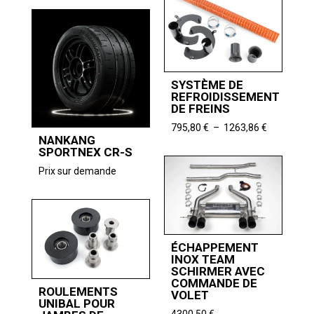
2290,89 
prix :
à
740,33 €
2697,48 
à
790,76 €
SYSTÈME DE
REFROIDISSEMENT
DE FREINS
Plage
795,80
€
–
1263,86
€
NANKANG
de
SPORTNEX CR-S
prix :
795,80 €
Prix sur demande
à
1263,86 €
ÉCHAPPEMENT
INOX TEAM
SCHIRMER AVEC
COMMANDE DE
ROULEMENTS
VOLET
UNIBAL POUR