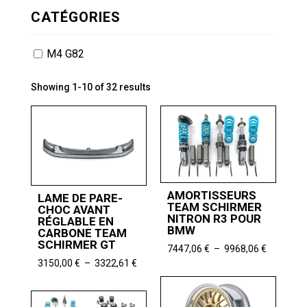
CATÉGORIES
M4 G82
Showing 1-10 of 32 results
AMORTISSEURS
LAME DE PARE-
TEAM SCHIRMER
CHOC AVANT
NITRON R3 POUR
RÉGLABLE EN
BMW
CARBONE TEAM
SCHIRMER GT
Plage
7447,06
€
–
9968,06
€
de
Plage
3150,00
€
–
3322,61
€
prix :
de
7447,06 
prix :
à
3150,00 €