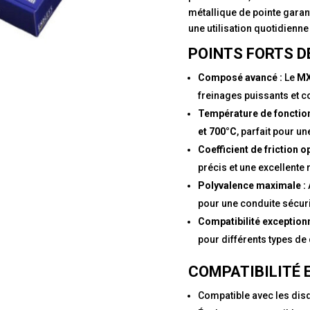
métallique de pointe garan
une utilisation quotidienne
POINTS FORTS D
Composé avancé :
Le
M
freinages puissants et 
Température de fonctio
et 700°C
, parfait pour un
Coefficient de friction o
précis et une excellente
Polyvalence maximale :
pour une conduite sécuri
Compatibilité exceptionn
pour différents types de
COMPATIBILITÉ 
Compatible avec les dis