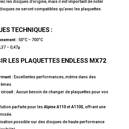
c les disques d’origine, mais il est important de noter
s disques ne seront compatibles qu’avec les plaquettes
ES TECHNIQUES :
nnement :
50°C – 700°C
,37 – 0,47μ
IR LES PLAQUETTES ENDLESS MX72
rmant :
Excellentes performances, même dans des
trêmes.
circuit :
Aucun besoin de changer de plaquettes pour vos
lution parfaite pour les
Alpine A110
et
A110S
, offrant une
imisée.
lisation possible sur des disques de haute performance