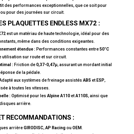
tit des performances exceptionnelles, que ce soit pour
 ou pour des journées sur circuit.
ES PLAQUETTES ENDLESS MX72 :
X72
est un matériau de haute technologie, idéal pour des
constants, même dans des conditions exigeantes.
nnement étendue :
Performances constantes entre
50°C
e utilisation sur route et sur circuit.
ptimal :
Friction de
0,37-0,47μ
, assurant un mordant initial
 réponse de la pédale.
Adapté aux systèmes de freinage assistés
ABS
et
ESP
,
sée à toutes les vitesses.
elle :
Optimisé pour les
Alpine A110
et
A110S
, ainsi que
 disques arrière.
ET RECOMMANDATIONS :
ques arrière
GIRODISC
,
AP Racing
ou
OEM
.