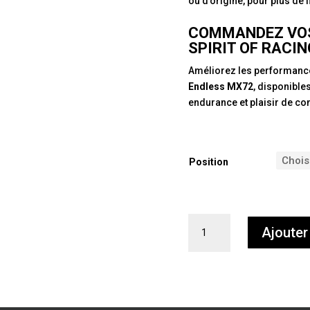
ou d’origine, pour plus de fl
COMMANDEZ VOS
SPIRIT OF RACING
Améliorez les performance
Endless MX72
, disponible
endurance et plaisir de co
Position
quantité
Ajouter
de
Plaquettes
de
frein
Endless