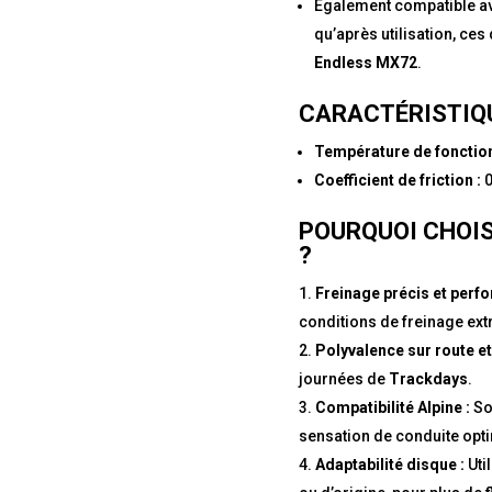
Également compatible ave
qu’après utilisation, ce
Endless MX72
.
CARACTÉRISTIQU
Température de fonctio
Coefficient de friction :
0
POURQUOI CHOIS
?
Freinage précis et perfo
conditions de freinage ex
Polyvalence sur route et 
journées de
Trackdays
.
Compatibilité Alpine :
So
sensation de conduite opt
Adaptabilité disque :
Uti