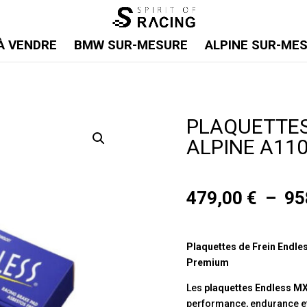
À VENDRE
BMW SUR-MESURE
ALPINE SUR-ME
PLAQUETTES
ALPINE A11
479,00
€
–
95
Plaquettes de Frein Endle
Premium
Les
plaquettes Endless M
performance, endurance e