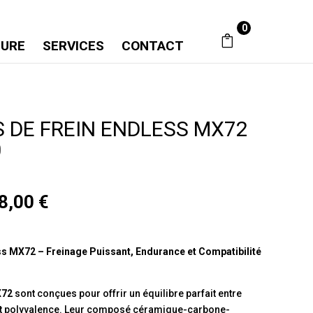
0
SURE
SERVICES
CONTACT
 DE FREIN ENDLESS MX72
0
Plage
8,00
€
de
prix :
479,00 €
ss MX72 – Freinage Puissant, Endurance et Compatibilité
à
958,00 €
X72
sont conçues pour offrir un équilibre parfait entre
t polyvalence. Leur composé céramique-carbone-