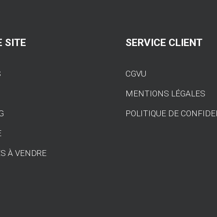
MX72
Alpine
A110
 SITE
SERVICE CLIENT
S
CGVU
S
MENTIONS LÉGALES
G
POLITIQUE DE CONFIDE
E
S À VENDRE
T