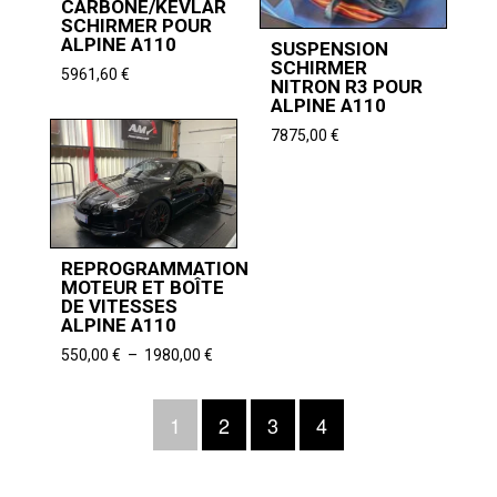
CARBONE/KEVLAR
SCHIRMER POUR
ALPINE A110
SUSPENSION
SCHIRMER
5961,60
€
NITRON R3 POUR
ALPINE A110
7875,00
€
REPROGRAMMATION
MOTEUR ET BOÎTE
DE VITESSES
ALPINE A110
Plage
550,00
€
–
1980,00
€
de
prix :
1
2
3
4
550,00 €
à
1980,00 €