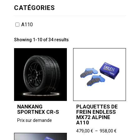
CATÉGORIES
A110
Showing 1-10 of 34 results
NANKANG
PLAQUETTES DE
SPORTNEX CR-S
FREIN ENDLESS
MX72 ALPINE
Prix sur demande
A110
Plage
479,00
€
–
958,00
€
de