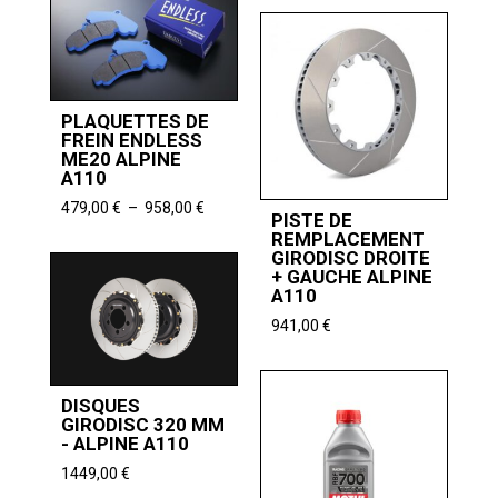
prix :
479,00 €
à
958,00 €
PLAQUETTES DE
FREIN ENDLESS
ME20 ALPINE
A110
Plage
479,00
€
–
958,00
€
PISTE DE
de
REMPLACEMENT
prix :
GIRODISC DROITE
479,00 €
+ GAUCHE ALPINE
A110
à
958,00 €
941,00
€
DISQUES
GIRODISC 320 MM
- ALPINE A110
1449,00
€