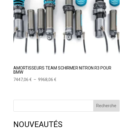
AMORTISSEURS TEAM SCHIRMER NITRON R3 POUR
BMW
Plage
7447,06
€
–
9968,06
€
de
prix :
7447,06 €
Recherche
à
9968,06 €
NOUVEAUTÉS