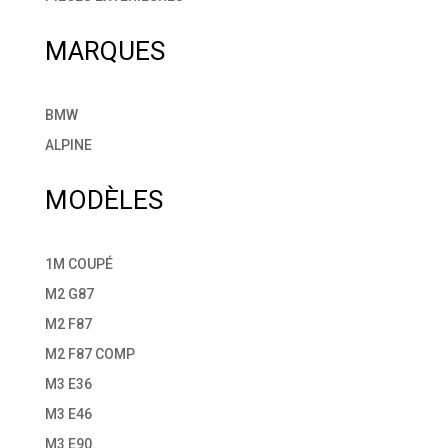
MARQUES
BMW
ALPINE
MODÈLES
1M COUPÉ
M2 G87
M2 F87
M2 F87 COMP
M3 E36
M3 E46
M3 E90