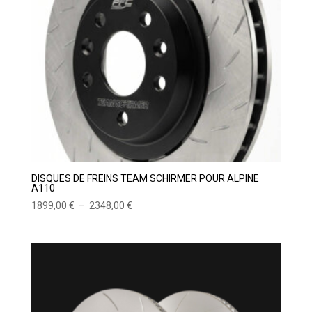
DISQUES DE FREINS TEAM SCHIRMER POUR ALPINE
A110
Plage
1899,00
€
–
2348,00
€
de
prix :
1899,00 €
à
2348,00 €